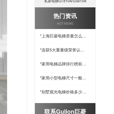
私家电梯GT810A/GS610A
热门资讯
HOT NEWS
*
上海巨菱电梯质量怎么
样？安全吗
*
连获5大重量级荣誉认
证，上海巨菱电梯赋予家
用电梯新的高度
*
家用电梯品牌排行榜前十
名-哪个牌子好？
*
家用小型电梯尺寸一般多
大？仅1--3人乘坐
*
别墅观光电梯价格多少
钱？买家必看
联系Gulion巨菱