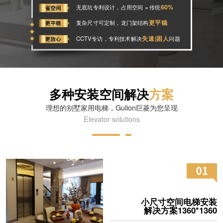
60%
无底坑专利设计，占用空间 = 传统
更平稳
复杂尺寸可定制，龙门架结构
失速|困人
CCTV专访，专利技术解决
问题
多种安装空间解决
方案
理想的别墅家用电梯，Gulion巨菱为您呈现
Elevator solutions
小尺寸空间电梯安装
解决方案1360*1360