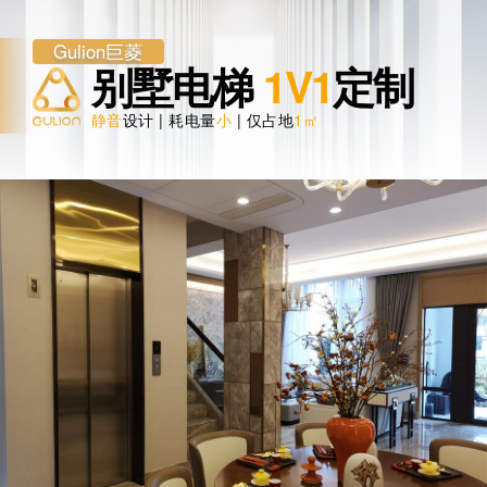
Gulion巨菱
别墅电梯
1V1
定制
静音
设计 | 耗电量
小
| 仅占地
1㎡