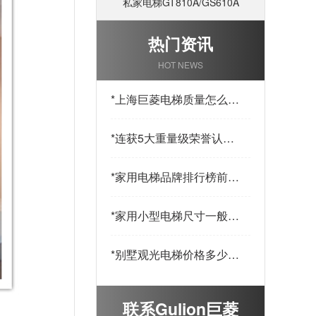
私家电梯GT810A/GS610A
热门资讯
HOT NEWS
*
上海巨菱电梯质量怎么
样？安全吗
*
连获5大重量级荣誉认
证，上海巨菱电梯赋予家
用电梯新的高度
*
家用电梯品牌排行榜前十
名-哪个牌子好？
*
家用小型电梯尺寸一般多
大？仅1--3人乘坐
*
别墅观光电梯价格多少
钱？买家必看
联系Gulion巨菱