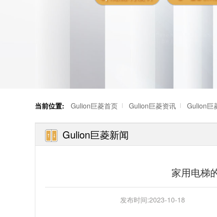
当前位置:
Gulion巨菱首页
Gulion巨菱资讯
Gulion
Gulion巨菱新闻
家用电梯
发布时间:
2023-10-18