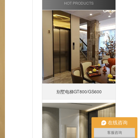
HOT PRODUCTS
别墅电梯GT800/GS600
在线咨询
客服咨询