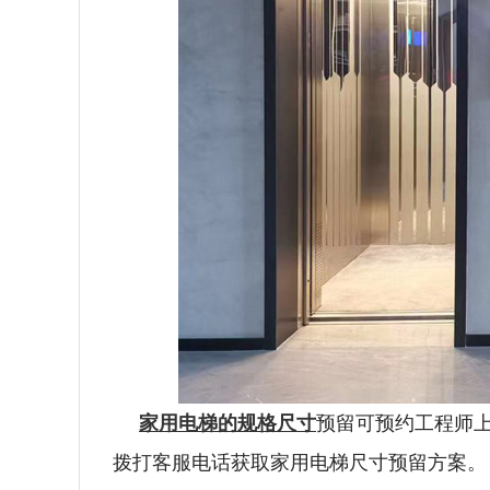
家用电梯的规格尺寸
预留可预约工程师上
拨打客服电话获取家用电梯尺寸预留方案。