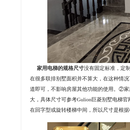
家用电梯的规格尺寸
没有固定标准，定
在很多联排别墅面积并不算大，在这种情况下安
道即可，不影响房屋其他功能的使用。②家
大，具体尺寸可参考Gulion巨菱别墅电
在回字型或旋转楼梯中间，所以尺寸是根据