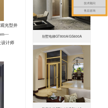
技术顾问
售后咨询
制观光型井
mm—
别墅电梯GT800A/GS600A
让设计师